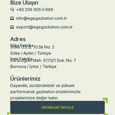
Bize Ulaşın
+90 256 905 0 666
info@egegazbeton.com.tr
export@egegazbeton.com.tr
Adres
Söke Fabrika
Söke O.S.B. 10.Sk No: 2
Söke / Aydın / Türkiye
İzmir Fabrika
Karacoğlan Mah. 6170/1 Sok. No: 7
Bornova / İzmir / Türkiye
Ürünlerimiz
Dayanıklı, sürdürülebilir ve yüksek
performanslı gazbeton ürünlerimizle
projelerinize değer katın.
ÜRÜNLERI İNCELE