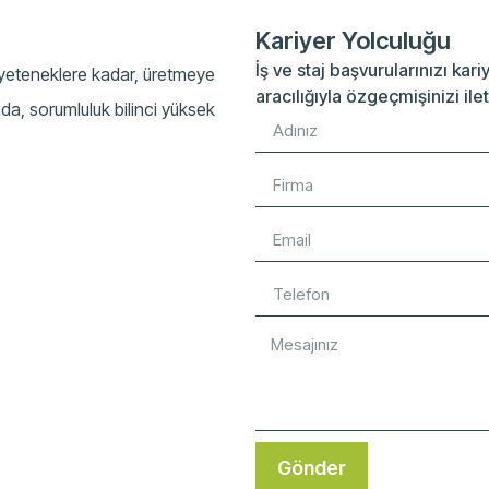
Kariyer Yolculuğu
İş ve staj başvurularınızı kar
yeteneklere kadar, üretmeye
aracılığıyla özgeçmişinizi ile
nda, sorumluluk bilinci yüksek
Gönder