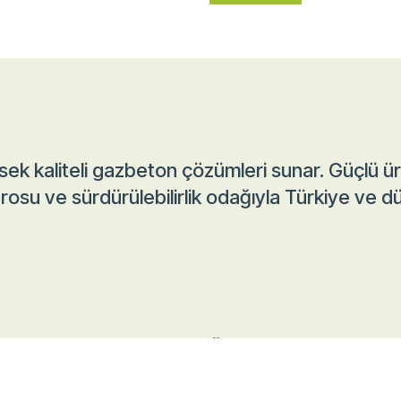
ek kaliteli gazbeton çözümleri sunar. Güçlü ü
rosu ve sürdürülebilirlik odağıyla Türkiye ve 
Ürünlerimiz
ka
Dayanıklı, sürdürülebilir ve
. 10.Sk No: 2
yüksek performanslı
ın / Türkiye