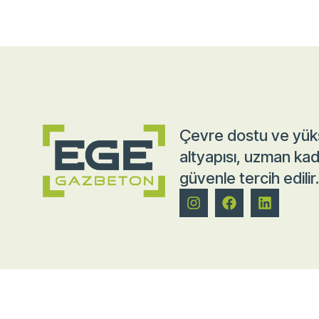
Çevre dostu ve yüks
altyapısı, uzman kad
güvenle tercih edilir.
Bize Ulaşın
Adres
Söke Fabri
+90 256 905 0 666
Söke O.S.B
Söke / Ayd