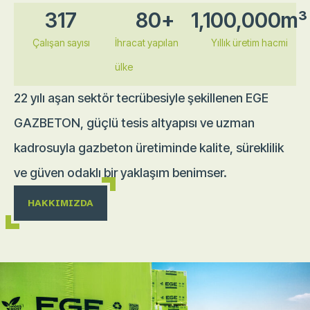
317
80
+
1,100,000
m³
Çalışan sayısı
İhracat yapılan
Yıllık üretim hacmi
ülke
22 yılı aşan sektör tecrübesiyle şekillenen EGE
GAZBETON, güçlü tesis altyapısı ve uzman
kadrosuyla gazbeton üretiminde kalite, süreklilik
ve güven odaklı bir yaklaşım benimser.
HAKKIMIZDA