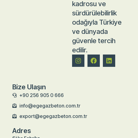
kadrosu ve
sürdürülebilirlik
odağıyla Türkiye
ve dünyada
güvenle tercih
edilir.
Bize Ulaşın
+90 256 905 0 666
info@egegazbeton.com.tr
export@egegazbeton.com.tr
Adres