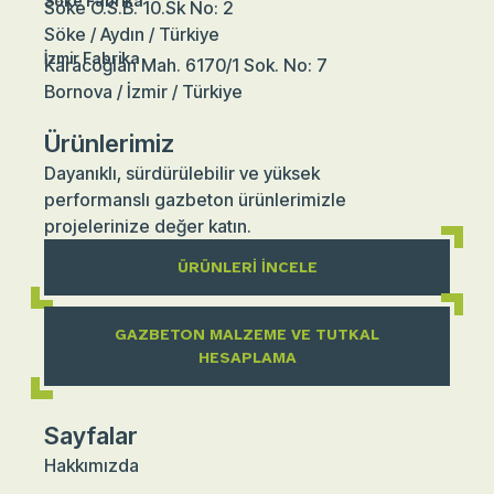
Söke Fabrika
Söke O.S.B. 10.Sk No: 2
Söke / Aydın / Türkiye
İzmir Fabrika
Karacoğlan Mah. 6170/1 Sok. No: 7
Bornova / İzmir / Türkiye
Ürünlerimiz
Dayanıklı, sürdürülebilir ve yüksek
performanslı gazbeton ürünlerimizle
projelerinize değer katın.
ÜRÜNLERI İNCELE
GAZBETON MALZEME VE TUTKAL
HESAPLAMA
Sayfalar
Hakkımızda