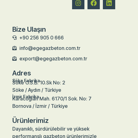
Bize Ulaşın
+90 256 905 0 666
info@egegazbeton.com.tr
export@egegazbeton.com.tr
Adres
Söke Fabrika
Söke O.S.B. 10.Sk No: 2
Söke / Aydın / Türkiye
İzmir Fabrika
Karacoğlan Mah. 6170/1 Sok. No: 7
Bornova / İzmir / Türkiye
Ürünlerimiz
Dayanıklı, sürdürülebilir ve yüksek
performanslı gazbeton ürünlerimizle