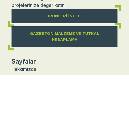
projelerinize değer katın.
ÜRÜNLERI İNCELE
GAZBETON MALZEME VE TUTKAL
HESAPLAMA
Sayfalar
Hakkımızda
Kariyer
Sürdürülebilirlik
Broşürler
Belgeler
Dokümanlar
Referanslarımız