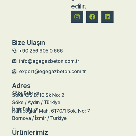
edilir.
Bize Ulaşın
+90 256 905 0 666
info@egegazbeton.com.tr
export@egegazbeton.com.tr
Adres
Söke Fabrika
Söke O.S.B. 10.Sk No: 2
Söke / Aydın / Türkiye
İzmir Fabrika
Karacoğlan Mah. 6170/1 Sok. No: 7
Bornova / İzmir / Türkiye
Ürünlerimiz