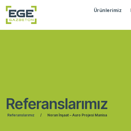
Ürünlerimiz
Referanslarımız
Referanslarımız
/
Noran İnşaat – Auro Projesi Manisa