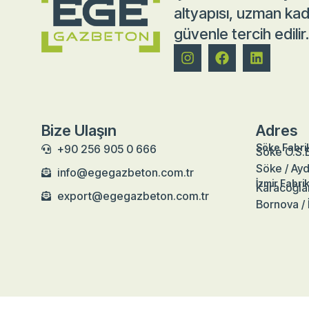
altyapısı, uzman kad
güvenle tercih edilir.
Bize Ulaşın
Adres
Söke Fabri
+90 256 905 0 666
Söke O.S.B
Söke / Ayd
info@egegazbeton.com.tr
İzmir Fabri
Karacoğla
export@egegazbeton.com.tr
Bornova / 