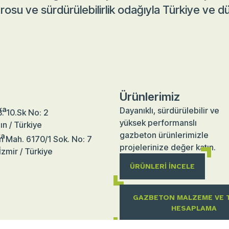
rosu ve sürdürülebilirlik odağıyla Türkiye ve 
Ürünlerimiz
ka
Dayanıklı, sürdürülebilir ve
. 10.Sk No: 2
yüksek performanslı
ın / Türkiye
gazbeton ürünlerimizle
ka
n Mah. 6170/1 Sok. No: 7
projelerinize değer katın.
İzmir / Türkiye
ÜRÜNLERI İNCELE
GAZBETON MALZEME VE 
HESAPLAMA