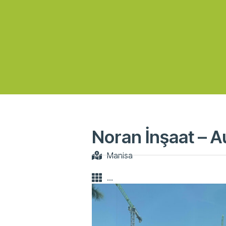
Noran İnşaat – A
Manisa
...