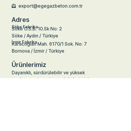
export@egegazbeton.com.tr
Adres
Söke Fabrika
Söke O.S.B. 10.Sk No: 2
Söke / Aydın / Türkiye
İzmir Fabrika
Karacoğlan Mah. 6170/1 Sok. No: 7
Bornova / İzmir / Türkiye
Ürünlerimiz
Dayanıklı, sürdürülebilir ve yüksek
performanslı gazbeton ürünlerimizle
projelerinize değer katın.
ÜRÜNLERI İNCELE
GAZBETON MALZEME VE TUTKAL
HESAPLAMA