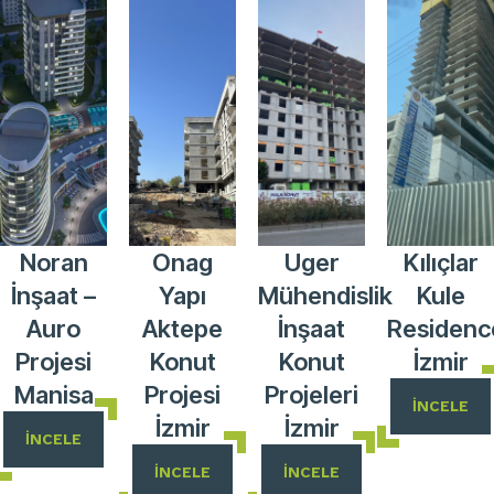
Noran
Onag
Uger
Kılıçlar
İnşaat –
Yapı
Mühendislik
Kule
Auro
Aktepe
İnşaat
Residenc
Projesi
Konut
Konut
İzmir
Manisa
Projesi
Projeleri
İNCELE
İzmir
İzmir
İNCELE
İNCELE
İNCELE