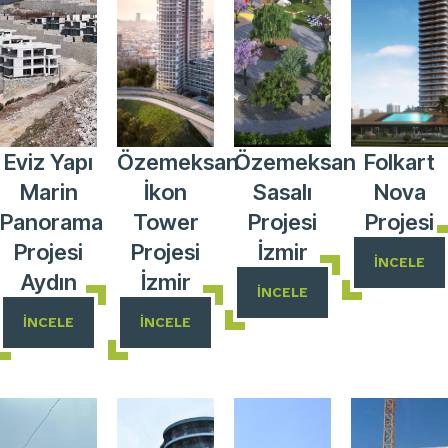
Eviz Yapı
Özemeksan
Özemeksan
Folkart
Marin
İkon
Sasalı
Nova
Panorama
Tower
Projesi
Projesi
Projesi
Projesi
İzmir
İNCELE
Aydın
İzmir
İNCELE
İNCELE
İNCELE