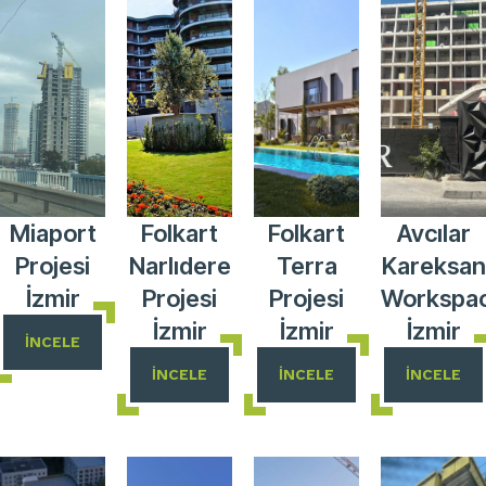
Miaport
Folkart
Folkart
Avcılar
Projesi
Narlıdere
Terra
Kareksan
İzmir
Projesi
Projesi
Workspa
İzmir
İzmir
İzmir
İNCELE
İNCELE
İNCELE
İNCELE