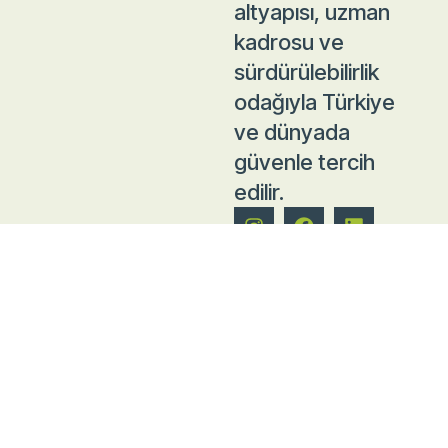
altyapısı, uzman
kadrosu ve
sürdürülebilirlik
odağıyla Türkiye
ve dünyada
güvenle tercih
edilir.
Bize Ulaşın
+90 256 905 0 666
info@egegazbeton.com.tr
export@egegazbeton.com.tr